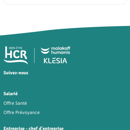
Pied de page HCR Bien-Être
Suivez-nous
HCR sur Facebook
HCR sur Instagram
HCR sur YouTube
HCR sur LinkedIn
Salarié
Offre Santé
Offre Prévoyance
Entreprise - chef d'entreprise