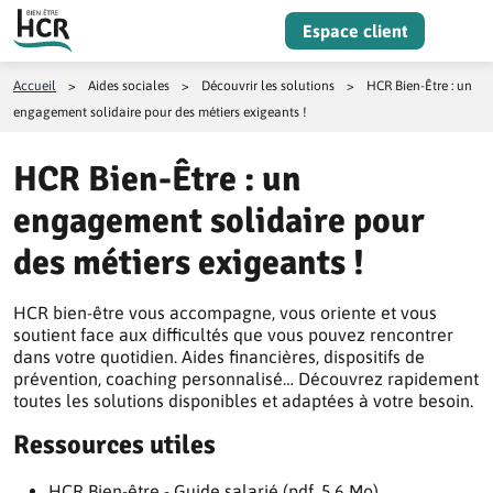
Aller au contenu
Espace client
Menu
Accueil
>
Aides sociales
>
Découvrir les solutions
>
HCR Bien-Être : un
engagement solidaire pour des métiers exigeants !
HCR Bien-Être : un
engagement solidaire pour
des métiers exigeants !
HCR bien-être vous accompagne, vous oriente et vous
soutient face aux difficultés que vous pouvez rencontrer
dans votre quotidien. Aides financières, dispositifs de
prévention, coaching personnalisé… Découvrez rapidement
toutes les solutions disponibles et adaptées à votre besoin.
Ressources utiles
HCR Bien-être - Guide salarié (pdf, 5.6 Mo)