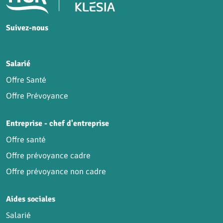
Suivez-nous
HCR sur Facebook
HCR sur Instagram
HCR sur YouTube
HCR sur LinkedIn
Salarié
Offre Santé
Offre Prévoyance
Entreprise - chef d'entreprise
Offre santé
Offre prévoyance cadre
Offre prévoyance non cadre
Aides sociales
Salarié