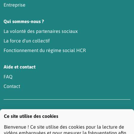
Entreprise
Qui sommes-nous ?
La volonté des partenaires sociaux
La force d'un collectif
Fonctionnement du régime social HCR
Aide et contact
FAQ
Contact
Accessibilité : partiellement conforme
Actualités
Ce site utilise des cookies
Contactez-nous
Mentions légales
Bienvenue ! Ce site utilise des cookies pour la lecture de
Protection des données personnelles
vidéos embarquées et pour mesurer la fréquentation afin