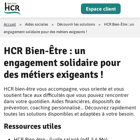
Aller au contenu
Espace client
Menu
Accueil
>
Aides sociales
>
Découvrir les solutions
>
HCR Bien-Être : un
engagement solidaire pour des métiers exigeants !
HCR Bien-Être : un
engagement solidaire pour
des métiers exigeants !
HCR bien-être vous accompagne, vous oriente et vous
soutient face aux difficultés que vous pouvez rencontrer
dans votre quotidien. Aides financières, dispositifs de
prévention, coaching personnalisé… Découvrez rapidement
toutes les solutions disponibles et adaptées à votre besoin.
Ressources utiles
HCR Bien-être - Guide salarié (pdf, 5.6 Mo)