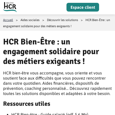
Aller au contenu
Espace client
Menu
Accueil
>
Aides sociales
>
Découvrir les solutions
>
HCR Bien-Être : un
engagement solidaire pour des métiers exigeants !
HCR Bien-Être : un
engagement solidaire pour
des métiers exigeants !
HCR bien-être vous accompagne, vous oriente et vous
soutient face aux difficultés que vous pouvez rencontrer
dans votre quotidien. Aides financières, dispositifs de
prévention, coaching personnalisé… Découvrez rapidement
toutes les solutions disponibles et adaptées à votre besoin.
Ressources utiles
HCR Bien-être - Guide salarié (pdf, 5.6 Mo)