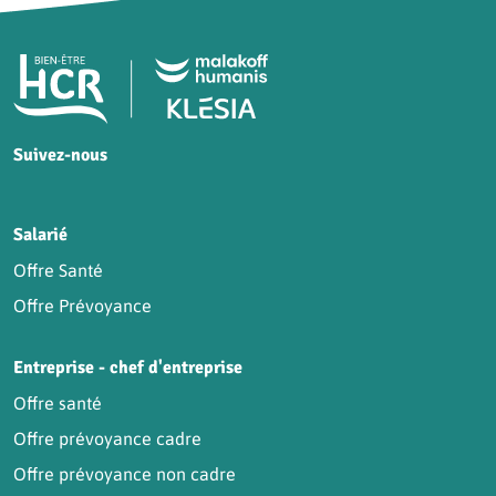
Pied de page HCR Bien-Être
Suivez-nous
HCR sur Facebook
HCR sur Instagram
HCR sur YouTube
HCR sur LinkedIn
Salarié
Offre Santé
Offre Prévoyance
Entreprise - chef d'entreprise
Offre santé
Offre prévoyance cadre
Offre prévoyance non cadre