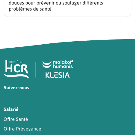
douces pour prévenir ou soulager différents
problèmes de santé.
Pied de page HCR Bien-Être
Suivez-nous
HCR sur Facebook
HCR sur Instagram
HCR sur YouTube
HCR sur LinkedIn
Salarié
Offre Santé
Offre Prévoyance