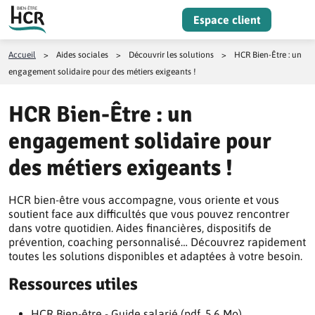
Aller au contenu
Espace client
Menu
Accueil
>
Aides sociales
>
Découvrir les solutions
>
HCR Bien-Être : un
engagement solidaire pour des métiers exigeants !
HCR Bien-Être : un
engagement solidaire pour
des métiers exigeants !
HCR bien-être vous accompagne, vous oriente et vous
soutient face aux difficultés que vous pouvez rencontrer
dans votre quotidien. Aides financières, dispositifs de
prévention, coaching personnalisé… Découvrez rapidement
toutes les solutions disponibles et adaptées à votre besoin.
Ressources utiles
HCR Bien-être - Guide salarié (pdf, 5.6 Mo)