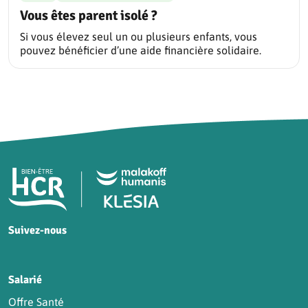
Vous êtes parent isolé ?
Si vous élevez seul un ou plusieurs enfants, vous
pouvez bénéficier d’une aide financière solidaire.
Pied de page HCR Bien-Être
Suivez-nous
HCR sur Facebook
HCR sur Instagram
HCR sur YouTube
HCR sur LinkedIn
Salarié
Offre Santé