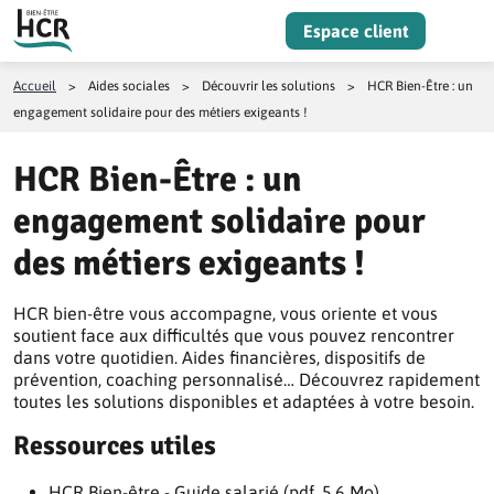
Aller au contenu
Espace client
Menu
Accueil
>
Aides sociales
>
Découvrir les solutions
>
HCR Bien-Être : un
engagement solidaire pour des métiers exigeants !
HCR Bien-Être : un
engagement solidaire pour
des métiers exigeants !
HCR bien-être vous accompagne, vous oriente et vous
soutient face aux difficultés que vous pouvez rencontrer
dans votre quotidien. Aides financières, dispositifs de
prévention, coaching personnalisé… Découvrez rapidement
toutes les solutions disponibles et adaptées à votre besoin.
Ressources utiles
HCR Bien-être - Guide salarié (pdf, 5.6 Mo)