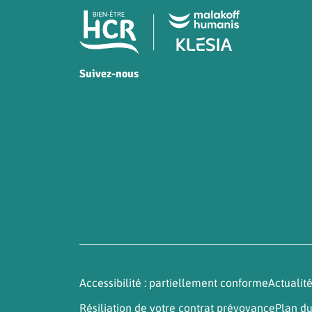
Pied de page HCR Bien-
Suivez-nous
HCR sur Facebook
HCR sur Instagram
HCR sur YouTube
HCR sur LinkedIn
Accessibilité : partiellement conforme
Actualit
Résiliation de votre contrat prévoyance
Plan du