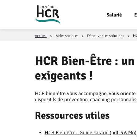
Aller au contenu
Salarié
E
Accueil
>
Aides sociales
>
Découvrir les solutions
>
HC
HCR Bien-Être : un
exigeants !
HCR bien-être vous accompagne, vous oriente et
dispositifs de prévention, coaching personnali
Ressources utiles
HCR Bien-être - Guide salarié (pdf, 5.6 Mo)