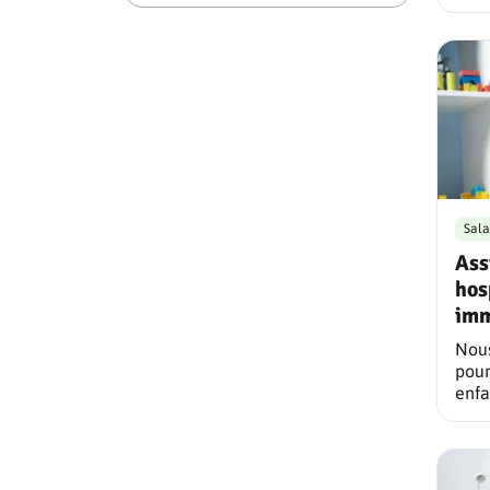
Sala
Ass
hos
imm
Nous
pour
enfa