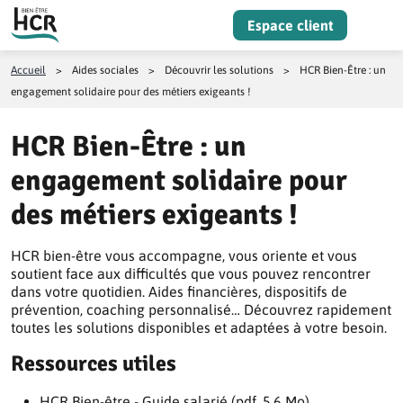
Aller au contenu
Espace client
Menu
Accueil
>
Aides sociales
>
Découvrir les solutions
>
HCR Bien-Être : un
engagement solidaire pour des métiers exigeants !
HCR Bien-Être : un
engagement solidaire pour
des métiers exigeants !
HCR bien-être vous accompagne, vous oriente et vous
soutient face aux difficultés que vous pouvez rencontrer
dans votre quotidien. Aides financières, dispositifs de
prévention, coaching personnalisé… Découvrez rapidement
toutes les solutions disponibles et adaptées à votre besoin.
Ressources utiles
HCR Bien-être - Guide salarié (pdf, 5.6 Mo)