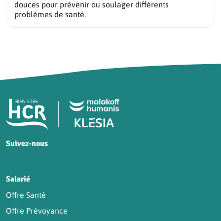
douces pour prévenir ou soulager différents
problèmes de santé.
Pied de page HCR Bien-Être
Suivez-nous
HCR sur Facebook
HCR sur Instagram
HCR sur YouTube
HCR sur LinkedIn
Salarié
Offre Santé
Offre Prévoyance