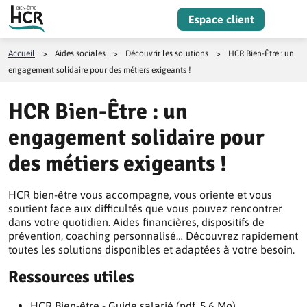
Aller au contenu
Espace client
Menu
Accueil
>
Aides sociales
>
Découvrir les solutions
>
HCR Bien-Être : un
engagement solidaire pour des métiers exigeants !
HCR Bien-Être : un
engagement solidaire pour
des métiers exigeants !
HCR bien-être vous accompagne, vous oriente et vous
soutient face aux difficultés que vous pouvez rencontrer
dans votre quotidien. Aides financières, dispositifs de
prévention, coaching personnalisé… Découvrez rapidement
toutes les solutions disponibles et adaptées à votre besoin.
Ressources utiles
HCR Bien-être - Guide salarié (pdf, 5.6 Mo)