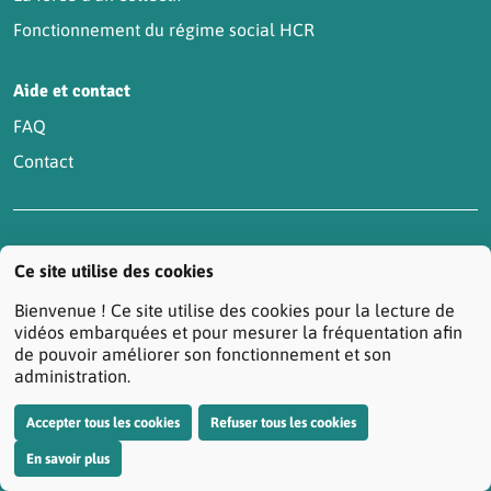
Fonctionnement du régime social HCR
Aide et contact
FAQ
Contact
Accessibilité : partiellement conforme
Actualités
Ce site utilise des cookies
Contactez-nous
Mentions légales
Bienvenue ! Ce site utilise des cookies pour la lecture de
Protection des données personnelles
vidéos embarquées et pour mesurer la fréquentation afin
de pouvoir améliorer son fonctionnement et son
Réclamation/Médiation Santé
administration.
Résiliation de votre contrat prévoyance
Plan du site
Accepter tous les cookies
Refuser tous les cookies
Gestion des cookies
En savoir plus