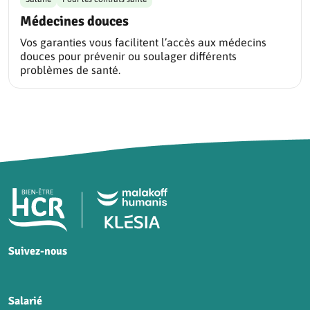
Médecines douces
Vos garanties vous facilitent l’accès aux médecins
douces pour prévenir ou soulager différents
problèmes de santé.
Pied de page HCR Bien-Être
Suivez-nous
HCR sur Facebook
HCR sur Instagram
HCR sur YouTube
HCR sur LinkedIn
Salarié