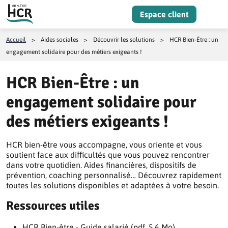
Aller au contenu
Espace client
Menu
Accueil
>
Aides sociales
>
Découvrir les solutions
>
HCR Bien-Être : un
engagement solidaire pour des métiers exigeants !
HCR Bien-Être : un
engagement solidaire pour
des métiers exigeants !
HCR bien-être vous accompagne, vous oriente et vous
soutient face aux difficultés que vous pouvez rencontrer
dans votre quotidien. Aides financières, dispositifs de
prévention, coaching personnalisé… Découvrez rapidement
toutes les solutions disponibles et adaptées à votre besoin.
Ressources utiles
HCR Bien-être - Guide salarié (pdf, 5.6 Mo)