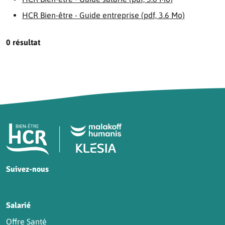
HCR Bien-être - Guide entreprise (pdf, 3.6 Mo)
0 résultat
Pied de page HCR Bien-Être
Suivez-nous
HCR sur Facebook
HCR sur Instagram
HCR sur YouTube
HCR sur LinkedIn
Salarié
Offre Santé