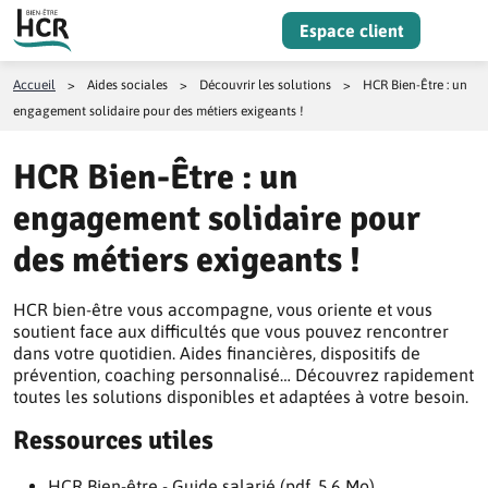
Aller au contenu
Espace client
Menu
Accueil
>
Aides sociales
>
Découvrir les solutions
>
HCR Bien-Être : un
engagement solidaire pour des métiers exigeants !
HCR Bien-Être : un
engagement solidaire pour
des métiers exigeants !
HCR bien-être vous accompagne, vous oriente et vous
soutient face aux difficultés que vous pouvez rencontrer
dans votre quotidien. Aides financières, dispositifs de
prévention, coaching personnalisé… Découvrez rapidement
toutes les solutions disponibles et adaptées à votre besoin.
Ressources utiles
HCR Bien-être - Guide salarié (pdf, 5.6 Mo)