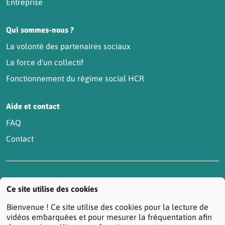
Entreprise
Qui sommes-nous ?
La volonté des partenaires sociaux
La force d'un collectif
Fonctionnement du régime social HCR
Aide et contact
FAQ
Contact
Accessibilité : partiellement conforme
Actualités
Ce site utilise des cookies
Contactez-nous
Mentions légales
Bienvenue ! Ce site utilise des cookies pour la lecture de
Protection des données personnelles
vidéos embarquées et pour mesurer la fréquentation afin