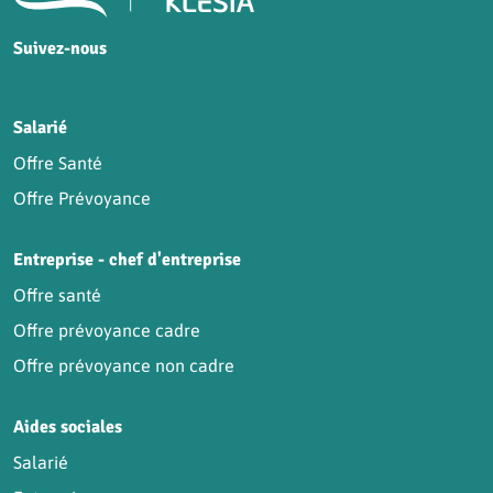
Suivez-nous
HCR sur Facebook
HCR sur Instagram
HCR sur YouTube
HCR sur LinkedIn
Salarié
Offre Santé
Offre Prévoyance
Entreprise - chef d'entreprise
Offre santé
Offre prévoyance cadre
Offre prévoyance non cadre
Aides sociales
Salarié