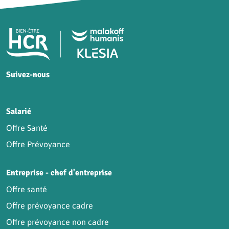
Pied de page HCR Bien-Être
Suivez-nous
HCR sur Facebook
HCR sur Instagram
HCR sur YouTube
HCR sur LinkedIn
Salarié
Offre Santé
Offre Prévoyance
Entreprise - chef d'entreprise
Offre santé
Offre prévoyance cadre
Offre prévoyance non cadre