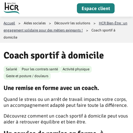
Aller au contenu
Espace client
Menu
Accueil
>
Aides sociales
>
Découvrir les solutions
>
HCR Bien-Être : un
engagement solidaire pour des métiers exigeants !
>
Coach sportif à
domicile
Coach sportif à domicile
Salarié
Pour les contrats santé
Activité physique
Geste et posture / douleurs
Une remise en forme avec un coach.
Quand le stress ou un arrêt de travail impacte votre corps,
un accompagnement adapté peut faire toute la différence.
Découvrez comment un coach sportif à domicile peut vous
aider à retrouver équilibre et bien être.