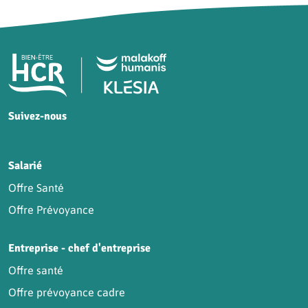
Pied de page HCR Bien-Être
Suivez-nous
HCR sur Facebook
HCR sur Instagram
HCR sur YouTube
HCR sur LinkedIn
Salarié
Offre Santé
Offre Prévoyance
Entreprise - chef d'entreprise
Offre santé
Offre prévoyance cadre