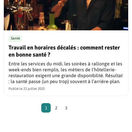
Santé
Travail en horaires décalés : comment rester
en bonne santé ?
Entre les services du midi, les soirées à rallonge et les
week-ends bien remplis, les métiers de l’hôtellerie-
restauration exigent une grande disponibilité. Résultat
: la santé passe (un peu trop) souvent à l’arrière-plan.
Publié le
23 juillet 2025
Page
Page
Page
Page suivante
Dernière page
1
2
3