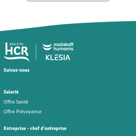
Pied de page HCR Bien-Être
Suivez-nous
HCR sur Facebook
HCR sur Instagram
HCR sur YouTube
HCR sur LinkedIn
Salarié
Offre Santé
Offre Prévoyance
Entreprise - chef d'entreprise