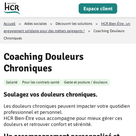
Aller au contenu
Espace client
Menu
Accueil
>
Aides sociales
>
Découvrir les solutions
>
HCR Bien-Être : un
engagement solidaire pour des métiers exigeants !
>
Coaching Douleurs
Chroniques
Coaching Douleurs
Chroniques
Salarié
Pour les contrats santé
Geste et posture / douleurs
Soulagez vos douleurs chroniques.
Les douleurs chroniques peuvent impacter votre quotidien
professionnel et personnel.
HCR Bien-Être vous accompagne pour mieux gérer ces
douleurs et retrouver confort et sérénité.