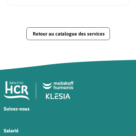
Retour au catalogue des services
Pied de page HCR Bien-Être
Suivez-nous
HCR sur Facebook
HCR sur Instagram
HCR sur YouTube
HCR sur LinkedIn
Salarié