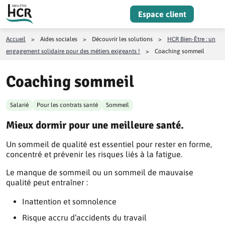
Aller au contenu
Espace client
Menu
Accueil
>
Aides sociales
>
Découvrir les solutions
>
HCR Bien-Être : un
engagement solidaire pour des métiers exigeants !
>
Coaching sommeil
Coaching sommeil
Salarié
Pour les contrats santé
Sommeil
Mieux dormir pour une meilleure santé.
Un sommeil de qualité est essentiel pour rester en forme,
concentré et prévenir les risques liés à la fatigue.
Le manque de sommeil ou un sommeil de mauvaise
qualité peut entraîner :
Inattention et somnolence
Risque accru d’accidents du travail