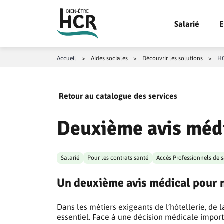
Aller au contenu
Salarié
E
Accueil
>
Aides sociales
>
Découvrir les solutions
>
HC
Retour au catalogue des services
Deuxième avis méd
Salarié
Pour les contrats santé
Accès Professionnels de 
Un deuxième avis médical pour 
Dans les métiers exigeants de l’hôtellerie, de l
essentiel. Face à une décision médicale impor