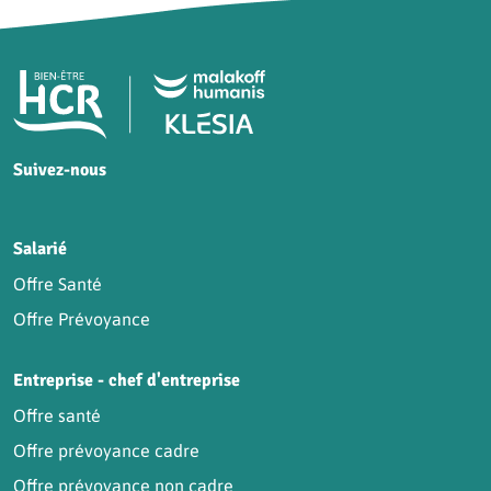
Pied de page HCR Bien-Être
Suivez-nous
HCR sur Facebook
HCR sur Instagram
HCR sur YouTube
HCR sur LinkedIn
Salarié
Offre Santé
Offre Prévoyance
Entreprise - chef d'entreprise
Offre santé
Offre prévoyance cadre
Offre prévoyance non cadre