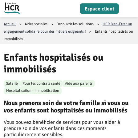
Aller au contenu
Espace client
Menu
Accueil
>
Aides sociales
>
Découvrir les solutions
>
HCR Bien-Être : un
engagement solidaire pour des métiers exigeants !
>
Enfants hospitalisés ou
immobilisés
Enfants hospitalisés ou
immobilisés
Salarié
Pour les contrats santé
Aide aux parents
Hospitalisation - Immobilisation
Nous prenons soin de votre famille si vous ou
vos enfants sont hospitalisés ou immobilisés
Vous pouvez bénéficier de services pour vous aider à
prendre soin de vos enfants dans ces moments
particulièrement sensibles.