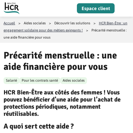
Aller au contenu
Espace client
Menu
Accueil
>
Aides sociales
>
Découvrir les solutions
>
HCR Bien-Être : un
engagement solidaire pour des métiers exigeants !
>
Précarité menstruelle :
une aide financière pour vous
Précarité menstruelle : une
aide financière pour vous
Salarié
Pour les contrats santé
Aides sociales
HCR Bien-Être aux côtés des femmes ! Vous
pouvez bénéficier d’une aide pour l’achat de
protections périodiques, notamment
réutilisables.
A quoi sert cette aide ?