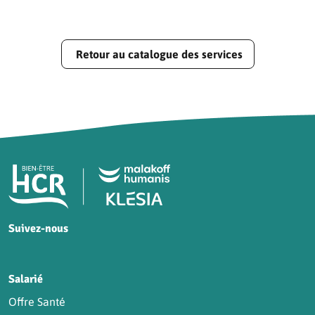
Retour au catalogue des services
Pied de page HCR Bien-Être
Suivez-nous
HCR sur Facebook
HCR sur Instagram
HCR sur YouTube
HCR sur LinkedIn
Salarié
Offre Santé