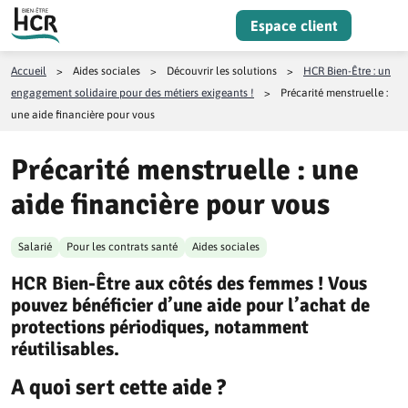
Aller au contenu
Espace client
Menu
Accueil
>
Aides sociales
>
Découvrir les solutions
>
HCR Bien-Être : un
engagement solidaire pour des métiers exigeants !
>
Précarité menstruelle :
une aide financière pour vous
Précarité menstruelle : une
aide financière pour vous
Salarié
Pour les contrats santé
Aides sociales
HCR Bien-Être aux côtés des femmes ! Vous
pouvez bénéficier d’une aide pour l’achat de
protections périodiques, notamment
réutilisables.
A quoi sert cette aide ?