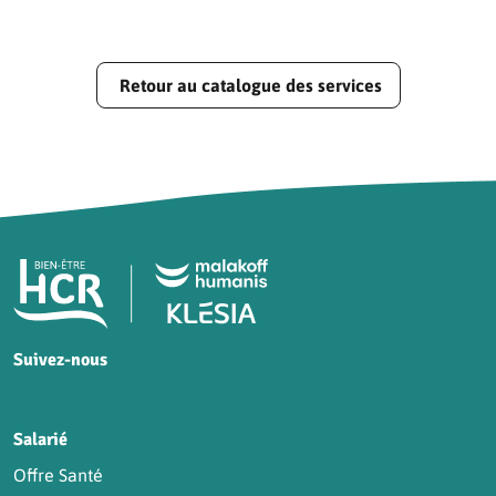
Retour au catalogue des services
Pied de page HCR Bien-Être
Suivez-nous
HCR sur Facebook
HCR sur Instagram
HCR sur YouTube
HCR sur LinkedIn
Salarié
Offre Santé