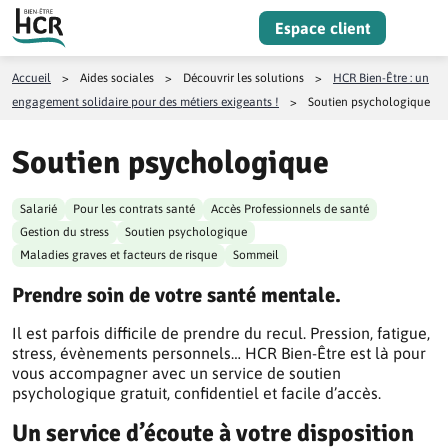
Aller au contenu
Espace client
Menu
Accueil
>
Aides sociales
>
Découvrir les solutions
>
HCR Bien-Être : un
engagement solidaire pour des métiers exigeants !
>
Soutien psychologique
Soutien psychologique
Salarié
Pour les contrats santé
Accès Professionnels de santé
Gestion du stress
Soutien psychologique
Maladies graves et facteurs de risque
Sommeil
Prendre soin de votre santé mentale.
Il est parfois difficile de prendre du recul. Pression, fatigue,
stress, évènements personnels… HCR Bien-Être est là pour
vous accompagner avec un service de soutien
psychologique gratuit, confidentiel et facile d’accès.
Un service d’écoute à votre disposition