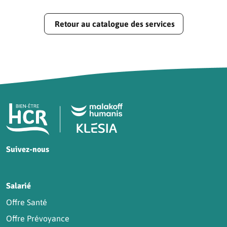
Retour au catalogue des services
Pied de page HCR Bien-Être
Suivez-nous
HCR sur Facebook
HCR sur Instagram
HCR sur YouTube
HCR sur LinkedIn
Salarié
Offre Santé
Offre Prévoyance