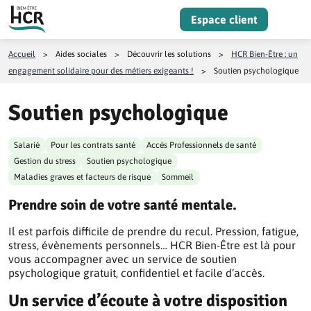
Aller au contenu
Espace client
Menu
Accueil
>
Aides sociales
>
Découvrir les solutions
>
HCR Bien-Être : un
engagement solidaire pour des métiers exigeants !
>
Soutien psychologique
Soutien psychologique
Salarié
Pour les contrats santé
Accès Professionnels de santé
Gestion du stress
Soutien psychologique
Maladies graves et facteurs de risque
Sommeil
Prendre soin de votre santé mentale.
Il est parfois difficile de prendre du recul. Pression, fatigue,
stress, évènements personnels… HCR Bien-Être est là pour
vous accompagner avec un service de soutien
psychologique gratuit, confidentiel et facile d’accès.
Un service d’écoute à votre disposition