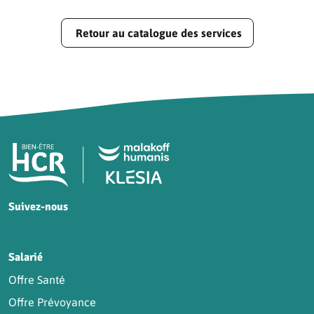
Retour au catalogue des services
Pied de page HCR Bien-Être
Suivez-nous
HCR sur Facebook
HCR sur Instagram
HCR sur YouTube
HCR sur LinkedIn
Salarié
Offre Santé
Offre Prévoyance