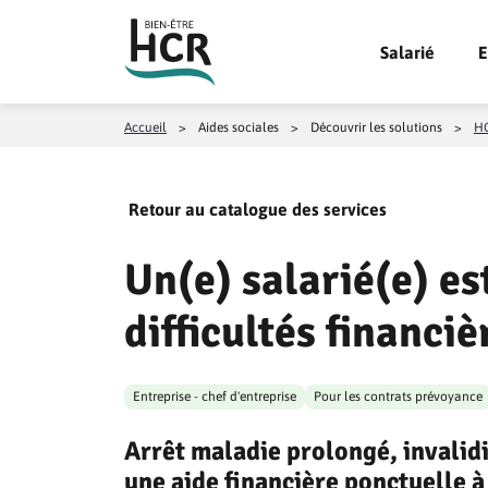
Aller au contenu
Salarié
E
Accueil
>
Aides sociales
>
Découvrir les solutions
>
HC
Retour au catalogue des services
Un(e) salarié(e) es
difficultés financi
Entreprise - chef d'entreprise
Pour les contrats prévoyance
Arrêt maladie prolongé, invalid
une aide financière ponctuelle à