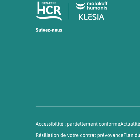
Pied de page HCR Bien-
Suivez-nous
HCR sur Facebook
HCR sur Instagram
HCR sur YouTube
HCR sur LinkedIn
Accessibilité : partiellement conforme
Actualit
Résiliation de votre contrat prévoyance
Plan du