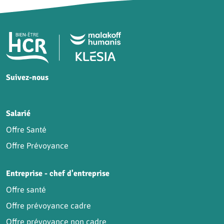
Pied de page HCR Bien-Être
Suivez-nous
HCR sur Facebook
HCR sur Instagram
HCR sur YouTube
HCR sur LinkedIn
Salarié
Offre Santé
Offre Prévoyance
Entreprise - chef d'entreprise
Offre santé
Offre prévoyance cadre
Offre prévoyance non cadre