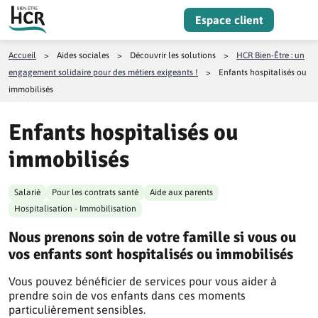
Aller au contenu
Espace client
Menu
Accueil
>
Aides sociales
>
Découvrir les solutions
>
HCR Bien-Être : un
engagement solidaire pour des métiers exigeants !
>
Enfants hospitalisés ou
immobilisés
Enfants hospitalisés ou
immobilisés
Salarié
Pour les contrats santé
Aide aux parents
Hospitalisation - Immobilisation
Nous prenons soin de votre famille si vous ou
vos enfants sont hospitalisés ou immobilisés
Vous pouvez bénéficier de services pour vous aider à
prendre soin de vos enfants dans ces moments
particulièrement sensibles.