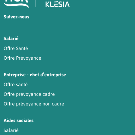
Suivez-nous
HCR sur Facebook
HCR sur Instagram
HCR sur YouTube
HCR sur LinkedIn
Salarié
Offre Santé
Offre Prévoyance
Entreprise - chef d'entreprise
Offre santé
Offre prévoyance cadre
Offre prévoyance non cadre
Aides sociales
Salarié