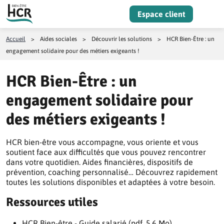
Aller au contenu
Espace client
Menu
Accueil
>
Aides sociales
>
Découvrir les solutions
>
HCR Bien-Être : un
engagement solidaire pour des métiers exigeants !
HCR Bien-Être : un
engagement solidaire pour
des métiers exigeants !
HCR bien-être vous accompagne, vous oriente et vous
soutient face aux difficultés que vous pouvez rencontrer
dans votre quotidien. Aides financières, dispositifs de
prévention, coaching personnalisé… Découvrez rapidement
toutes les solutions disponibles et adaptées à votre besoin.
Ressources utiles
HCR Bien-être - Guide salarié (pdf, 5.6 Mo)