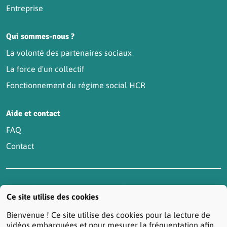
Entreprise
Qui sommes-nous ?
La volonté des partenaires sociaux
La force d'un collectif
Fonctionnement du régime social HCR
Aide et contact
FAQ
Contact
Accessibilité : partiellement conforme
Actualités
Ce site utilise des cookies
Contactez-nous
Mentions légales
Bienvenue ! Ce site utilise des cookies pour la lecture de
Protection des données personnelles
vidéos embarquées et pour mesurer la fréquentation afin