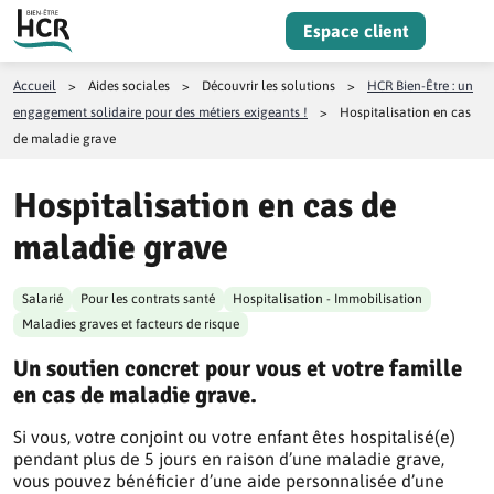
Aller au contenu
Espace client
Menu
Accueil
>
Aides sociales
>
Découvrir les solutions
>
HCR Bien-Être : un
engagement solidaire pour des métiers exigeants !
>
Hospitalisation en cas
de maladie grave
Hospitalisation en cas de
maladie grave
Salarié
Pour les contrats santé
Hospitalisation - Immobilisation
Maladies graves et facteurs de risque
Un soutien concret pour vous et votre famille
en cas de maladie grave.
Si vous, votre conjoint ou votre enfant êtes hospitalisé(e)
pendant plus de 5 jours en raison d’une maladie grave,
vous pouvez bénéficier d’une aide personnalisée d’une