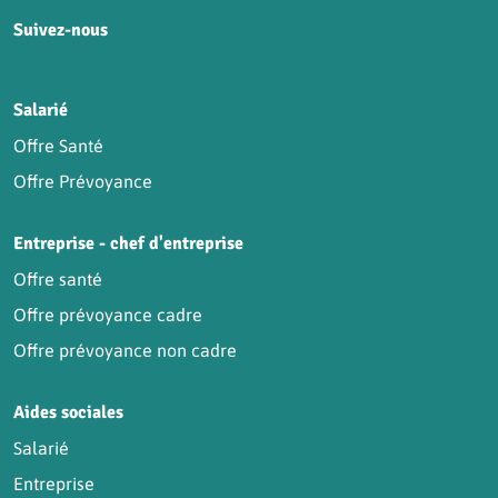
Suivez-nous
HCR sur Facebook
HCR sur Instagram
HCR sur YouTube
HCR sur LinkedIn
Salarié
Offre Santé
Offre Prévoyance
Entreprise - chef d'entreprise
Offre santé
Offre prévoyance cadre
Offre prévoyance non cadre
Aides sociales
Salarié
Entreprise