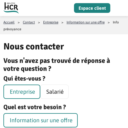
Aller au contenu
Espace client
Menu
Accueil
>
Contact
>
Entreprise
>
Information sur une offre
>
Info
prévoyance
Nous contacter
Vous n'avez pas trouvé de réponse à
votre question ?
Qui êtes-vous ?
Entreprise
Salarié
Quel est votre besoin ?
Information sur une offre