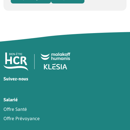
Pied de page HCR Bien-Être
Suivez-nous
HCR sur Facebook
HCR sur Instagram
HCR sur YouTube
HCR sur LinkedIn
Salarié
Offre Santé
Offre Prévoyance