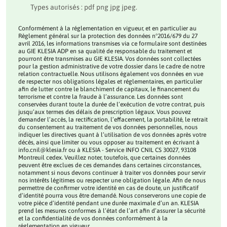
Types autorisés : pdf png jpg jpeg.
Conformément à la réglementation en vigueur, et en particulier au
Règlement général sur la protection des données n°2016/679 du 27
avril 2016, les informations transmises via ce formulaire sont destinées
au GIE KLESIA ADP en sa qualité de responsable du traitement et
pourront être transmises au GIE KLESIA. Vos données sont collectées
pour la gestion administrative de votre dossier dans le cadre de notre
relation contractuelle. Nous utilisons également vos données en vue
de respecter nos obligations légales et réglementaires, en particulier
afin de lutter contre le blanchiment de capitaux, le financement du
terrorisme et contre la fraude à l’assurance. Les données sont
conservées durant toute la durée de l’exécution de votre contrat, puis
jusqu’aux termes des délais de prescription légaux. Vous pouvez
demander l’accès, la rectification, l’effacement, la portabilité, le retrait
du consentement au traitement de vos données personnelles, nous
indiquer les directives quant à l’utilisation de vos données après votre
décès, ainsi que limiter ou vous opposer au traitement en écrivant à
info.cnil@klesia.fr ou à KLESIA - Service INFO CNIL CS 30027, 93108
Montreuil cedex. Veuillez noter, toutefois, que certaines données
peuvent être exclues de ces demandes dans certaines circonstances,
notamment si nous devons continuer à traiter vos données pour servir
nos intérêts légitimes ou respecter une obligation légale. Afin de nous
permettre de confirmer votre identité en cas de doute, un justificatif
d’identité pourra vous être demandé. Nous conserverons une copie de
votre pièce d’identité pendant une durée maximale d’un an. KLESIA
prend les mesures conformes à l’état de l’art afin d’assurer la sécurité
et la confidentialité de vos données conformément à la
réglementation en vigueur.