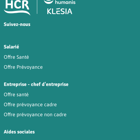
Pied de page HCR Bien-Être
Suivez-nous
HCR sur Facebook
HCR sur Instagram
HCR sur YouTube
HCR sur LinkedIn
Salarié
Offre Santé
Offre Prévoyance
Entreprise - chef d'entreprise
Offre santé
Offre prévoyance cadre
Offre prévoyance non cadre
Aides sociales