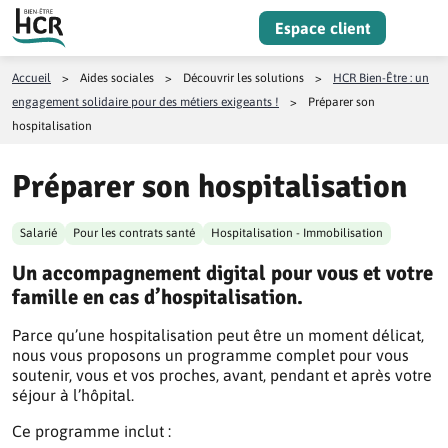
Aller au contenu
Espace client
Menu
Accueil
>
Aides sociales
>
Découvrir les solutions
>
HCR Bien-Être : un
engagement solidaire pour des métiers exigeants !
>
Préparer son
hospitalisation
Préparer son hospitalisation
Salarié
Pour les contrats santé
Hospitalisation - Immobilisation
Un accompagnement digital pour vous et votre
famille en cas d’hospitalisation.
Parce qu’une hospitalisation peut être un moment délicat,
nous vous proposons un programme complet pour vous
soutenir, vous et vos proches, avant, pendant et après votre
séjour à l’hôpital.
Ce programme inclut :