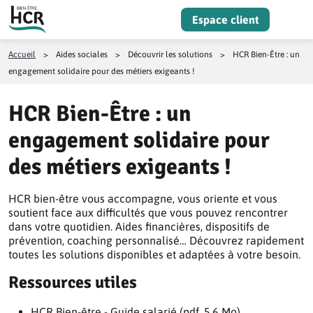
Aller au contenu
Espace client
Menu
Accueil
>
Aides sociales
>
Découvrir les solutions
>
HCR Bien-Être : un
engagement solidaire pour des métiers exigeants !
HCR Bien-Être : un
engagement solidaire pour
des métiers exigeants !
HCR bien-être vous accompagne, vous oriente et vous
soutient face aux difficultés que vous pouvez rencontrer
dans votre quotidien. Aides financières, dispositifs de
prévention, coaching personnalisé… Découvrez rapidement
toutes les solutions disponibles et adaptées à votre besoin.
Ressources utiles
HCR Bien-être - Guide salarié (pdf, 5.6 Mo)