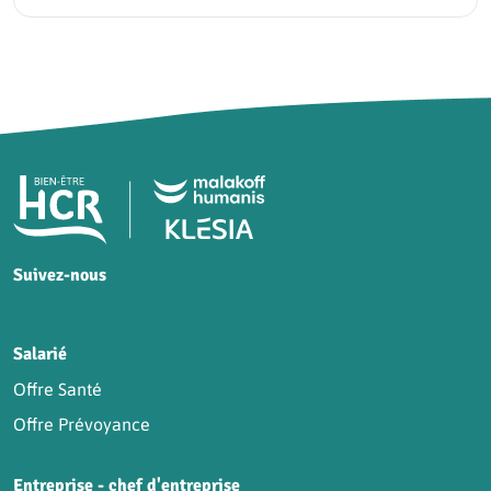
Pied de page HCR Bien-Être
Suivez-nous
HCR sur Facebook
HCR sur Instagram
HCR sur YouTube
HCR sur LinkedIn
Salarié
Offre Santé
Offre Prévoyance
Entreprise - chef d'entreprise