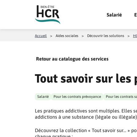
Aller au contenu
Salarié
E
Accueil
>
Aides sociales
>
Découvrir les solutions
>
HC
Retour au catalogue des services
Tout savoir sur les
Salarié
Pour les contrats prévoyance
Pour les contrats s
Les pratiques addictives sont multiples. Elles s
addictions à une substance (légale ou illégale
Découvrez la collection « Tout savoir sur… » po
chaque pratique :